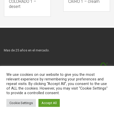
COLORADO 1 –
CAIRO 1 – cream
desert
Mas de 25 años en el mercado.
Nuestros productos tienen la certificación FSC
We use cookies on our website to give you the most
relevant experience by remembering your preferences and
repeat visits. By clicking “Accept All”, you consent to the use
of ALL the cookies. However, you may visit "Cookie Settings"
Sitemap
Como acceder
Código de Ética
Contactos
to provide a controlled consent.
©
2017 MaderaCAT | design www.volis.cz
Cookie Settings
Accept All